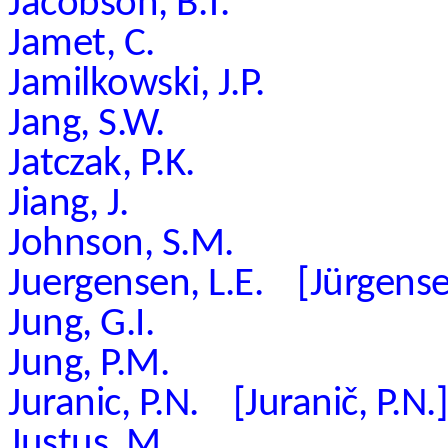
Jacobson, B.T.
Jamet, C.
Jamilkowski, J.P.
Jang, S.W.
Jatczak, P.K.
Jiang, J.
Johnson, S.M.
Juergensen, L.E. [Jürgensen
Jung, G.I.
Jung, P.M.
Juranic, P.N. [Juranič, P.N.]
Justus, M.