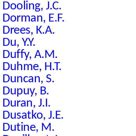
Dooling, J.C.
Dorman, E.F.
Drees, K.A.
Du, Y.Y.
Duffy, A.M.
Duhme, H.T.
Duncan, S.
Dupuy, B.
Duran, J.I.
Dusatko, J.E.
Dutine, M.