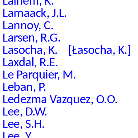
Laihem, K.
Lamaack, J.L.
Lannoy, C.
Larsen, R.G.
Lasocha, K. [Łasocha, K.]
Laxdal, R.E.
Le Parquier, M.
Leban, P.
Ledezma Vazquez, O.O.
Lee, D.W.
Lee, S.H.
Lee, Y.